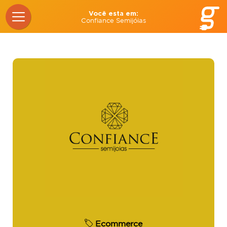
Você esta em:
Confiance Semijóias
Ecommerce